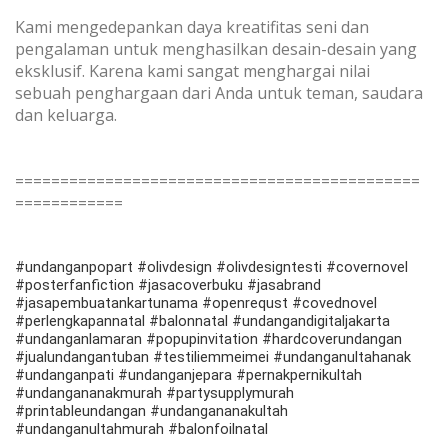
Kami mengedepankan daya kreatifitas seni dan
pengalaman untuk menghasilkan desain-desain yang
eksklusif. Karena kami sangat menghargai nilai
sebuah penghargaan dari Anda untuk teman, saudara
dan keluarga.
=============================================
============
#undanganpopart #olivdesign #olivdesigntesti #covernovel
#posterfanfiction #jasacoverbuku #jasabrand
#jasapembuatankartunama #openrequst #covednovel
#perlengkapannatal #balonnatal #undangandigitaljakarta
#undanganlamaran #popupinvitation #hardcoverundangan
#jualundangantuban #testiliemmeimei #undanganultahanak
#undanganpati #undanganjepara #pernakpernikultah
#undangananakmurah #partysupplymurah
#printableundangan #undangananakultah
#undanganultahmurah #balonfoilnatal