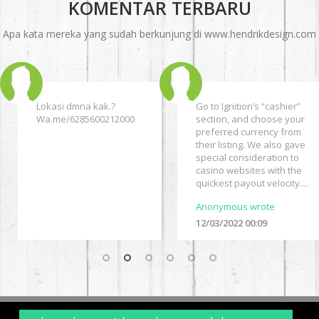
KOMENTAR TERBARU
Apa kata mereka yang sudah berkunjung di www.hendrikdesign.com
Go to Ignition’s “cashier”
Some free spin presents
section, and choose your
would possibly be} given
preferred currency from
with no real-money
their listing. We also gave
deposit necessary may
special consideration to
also have a most win limit,
casino websites with the
capping how much have
quickest payout velocity....
the ability to|you probably
can} win...
Anonymous wrote
eduardabdoo wrote
12/03/2022 00:09
11/07/2022 22:05